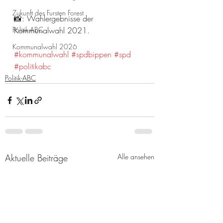
Zukunft des Fursten Forest
📸: Wahlergebnisse der 
Politik-ABC
Kommunalwahl 2021.
Kommunalwahl 2026
#kommunalwahl
#spdbippen
#spd
#politikabc
Politik-ABC
Aktuelle Beiträge
Alle ansehen