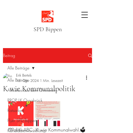
SPD Bippen
Beitrag
Alle Beiträge
Erik Bertels
Alle Beiträge
13. Okt. 2024
1 Min. Lesezeit
K wie Kommunalpolitik
Aktuelles aus dem Ortsverein
RROP LK Osnabrück
Ratsarbeit
Flyer SPD Bippen
⁉️Politik-ABC: K wie Kommunalwahl.🗳️
Kandidatenvorstellung