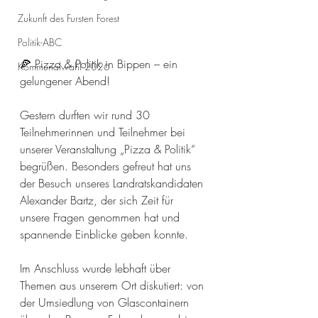
Zukunft des Fursten Forest
Politik-ABC
🍕 Pizza & Politik in Bippen – ein 
Kommunalwahl 2026
gelungener Abend! 
Gestern durften wir rund 30 
Teilnehmerinnen und Teilnehmer bei 
unserer Veranstaltung „Pizza & Politik“ 
begrüßen. Besonders gefreut hat uns 
der Besuch unseres Landratskandidaten 
Alexander Bartz, der sich Zeit für 
unsere Fragen genommen hat und 
spannende Einblicke geben konnte. 
Im Anschluss wurde lebhaft über 
Themen aus unserem Ort diskutiert: von 
der Umsiedlung von Glascontainern 