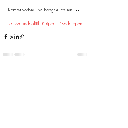
Kommt vorbei und bringt euch ein! 💬
#pizzaundpolitik
#bippen
#spdbippen
Aktuelle Beiträge
Alle ansehen