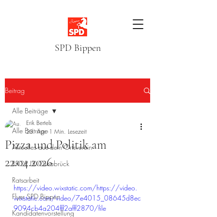
SPD Bippen
Beitrag
Alle Beiträge
Erik Bertels
Alle Beiträge
23. Apr.
1 Min. Lesezeit
Pizza und Politik am
Aktuelles aus dem Ortsverein
22.04.2026
RROP LK Osnabrück
Ratsarbeit
https://video.wixstatic.com/https://video.
Flyer SPD Bippen
wixstatic.com/video/7e4015_08645d8ec
9094cb4a204fff2afff2870/file
Kandidatenvorstellung