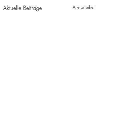
Aktuelle Beiträge
Alle ansehen
Kommentare
Bippen App