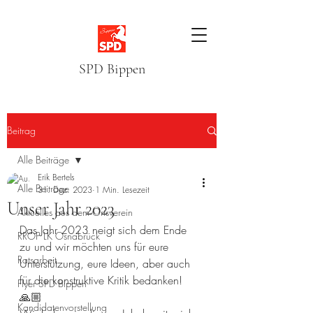
SPD Bippen
Beitrag
Alle Beiträge
Erik Bertels
Alle Beiträge
31. Dez. 2023
1 Min. Lesezeit
Unser Jahr 2023
Aktuelles aus dem Ortsverein
Das Jahr 2023 neigt sich dem Ende 
RROP LK Osnabrück
zu und wir möchten uns für eure 
Ratsarbeit
Unterstützung, eure Ideen, aber auch 
für die konstruktive Kritik bedanken!
Flyer SPD Bippen
🙏🏼
Kandidatenvorstellung