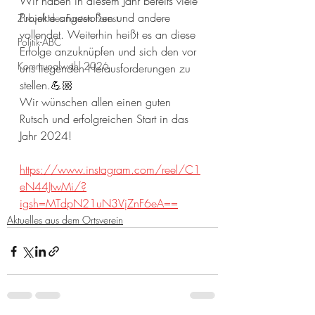
Wir haben in diesem Jahr bereits viele 
Projekte angestoßen und andere 
Zukunft des Fursten Forest
vollendet. Weiterhin heißt es an diese 
Politik-ABC
Erfolge anzuknüpfen und sich den vor 
Kommunalwahl 2026
uns liegenden Herausforderungen zu 
stellen.💪🏼
Wir wünschen allen einen guten 
Rutsch und erfolgreichen Start in das 
Jahr 2024!
https://www.instagram.com/reel/C1
eN44JtwMi/?
igsh=MTdpN21uN3VjZnF6eA==
Aktuelles aus dem Ortsverein