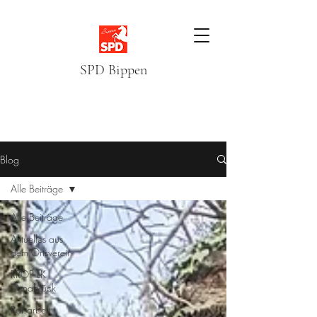
SPD Bippen
Blog
Alle Beiträge
Alle Beiträge
Aktuelles aus
dem Ortsverein
RROP LK
Osnabrück
Ratsarbeit