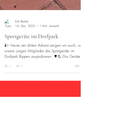
Erik Bertels
14. Dez. 2025
1 Min. Lesezeit
Sportgeräte im Dorfpark
🕯️✨ Heute am dritten Advent zeigen wir euch, wie
unsere jungen Mitglieder die Sportgeräte im
Dorfpark Bippen ausprobieren. 🌳💪 Die Geräte
stehen bereits seit dem Sommer und bieten
vielfältige Möglichkeiten, sich draußen fit zu halten
und gemeinsam aktiv zu sein. 🙌 Ein tolles
Angebot für mehr Bewegung, Begegnung und