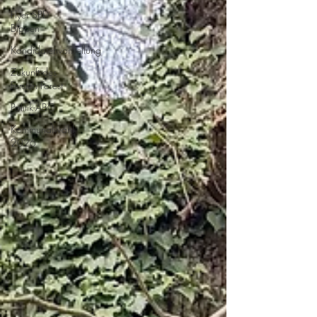
Flyer SPD
Bippen
Kandidatenvorstellung
Zukunft des
Fursten Forest
Politik-ABC
Kommunalwahl
2026