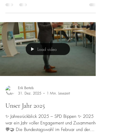
Jahr haben wir vom SPD Ortsverein Bippen auch
diesmal wieder tatkräftig angepackt: Bereits in den
Wintermonaten haben wir die Vogelkästen
vorbereitet und gebaut, um sie nun rechtzeitig zum
Frühling in unserer Gemeinde aufzuhängen. 🏠🔨
Gemeinsam mit unserem
Samtgemeindebürgermeister Matthias Wübbel,
unserer Bürgermeisterkandidatin Claudia
Schillingmann sowie unseren engagierten
Mitgliedern Achim, Arne und Raphael und unserem
Load video
V
Erik Bertels
31. Dez. 2025
1 Min. Lesezeit
Unser Jahr 2025