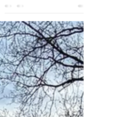
✨ Jahresrückblick 2025 – SPD Bippen ✨ 2025
war ein Jahr voller Engagement und Zusammenhalt.
💬🤝 Die Bundestagswahl im Februar und der
Landtagsbesuch im März waren besondere
Highlights und haben gezeigt, wie wichtig
politische Beteiligung ist. 🗳️🏛️ Dazu kamen viele
Aktionen und Gespräche vor Ort, bei denen wir
gemeinsam unsere Gemeinde gestaltet haben. ❤️
Danke an alle Unterstützerinnen und Unterstützer,
Helfer*innen und Mitglieder – ohne euch wäre
dieses Jahr nicht möglich