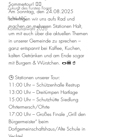
Sommertour! 🚴‍♀️
Zukunft des Fursten Forest
Am Sonntag, den 24.08.2025 
Politik-ABC
schwingen wir uns aufs Rad und 
machen an mehreren Stationen Halt, 
Kommunalwahl 2026
um mit euch über die aktuellen Themen 
in unserer Gemeinde zu sprechen – 
ganz entspannt bei Kaffee, Kuchen, 
kalten Getränken und am Ende sogar 
mit Burgern & Würstchen. 🌭🍔🥤
🕒 Stationen unserer Tour:
11:00 Uhr – Schützenhalle Restrup
13:00 Uhr – Dreitümpen Hartlage
15:00 Uhr – Schutzhütte Siedlung 
Ohrtermersch/Ohrte
17:00 Uhr – Großes Finale „Grill den 
Bürgermeister“ beim 
Dorfgemeinschaftshaus/Alte Schule in 
Vechtel