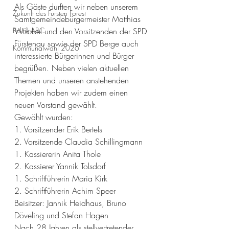
Als Gäste durften wir neben unserem 
Zukunft des Fursten Forest
Samtgemeindebürgermeister Matthias 
Politik-ABC
Wübbel und den Vorsitzenden der SPD 
Fürstenau sowie der SPD Berge auch 
Kommunalwahl 2026
interessierte Bürgerinnen und Bürger 
begrüßen. Neben vielen aktuellen 
Themen und unseren anstehenden 
Projekten haben wir zudem einen 
neuen Vorstand gewählt.
Gewählt wurden:
1. Vorsitzender Erik Bertels
2. Vorsitzende Claudia Schillingmann
1. Kassiererin Anita Thole
2. Kassierer Yannik Tolsdorf
1. Schriftführerin Maria Kirk
2. Schriftführerin Achim Speer
Beisitzer: Jannik Heidhaus, Bruno 
Döveling und Stefan Hagen
Nach 28 Jahren als stellvertretender 