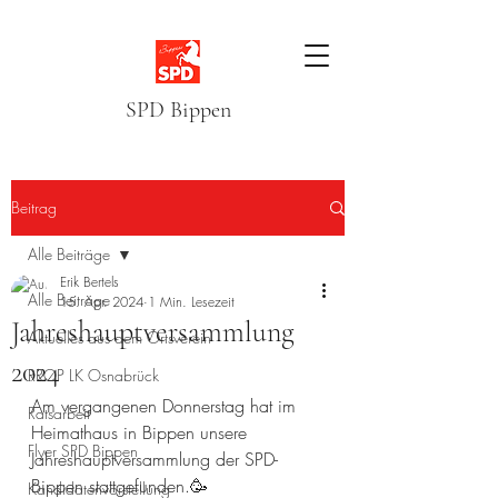
SPD Bippen
Beitrag
Alle Beiträge
Erik Bertels
Alle Beiträge
15. Apr. 2024
1 Min. Lesezeit
Jahreshauptversammlung
Aktuelles aus dem Ortsverein
2024
RROP LK Osnabrück
Am vergangenen Donnerstag hat im 
Ratsarbeit
Heimathaus in Bippen unsere 
Flyer SPD Bippen
Jahreshauptversammlung der SPD-
Bippen stattgefunden.🥳
Kandidatenvorstellung