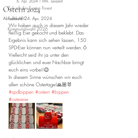
6. Apr. 2024
1 Min. Lesezeit
Ostern 2024
Zukunft des Fursten Forest
Aktualisiert:
Politik-ABC
24. Apr. 2024
Wir haben auch in diesem Jahr wieder 
Kommunalwahl 2026
fleißig Eier gekocht und beklebt. Das 
Ergebnis kann sich sehen lassen, 150 
SPD-Eier können nun verteilt werden.🥚
Vielleicht seid ihr ja unter den 
glücklichen und euer Nachbar bringt 
euch eins vorbei!😉
In diesem Sinne wünschen wir euch 
allen schöne Ostertage!🙏🏼🐰
#spdbippen
#ostern
#bippen
#ostereier