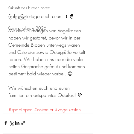
Zukunft des Fursten Forest
Frohe Ostertage euch allen! 🌷🐣
Politik-ABC
Kommunalwahl 2026
Mit dem Aufhängen von Vogelkästen 
haben wir gestartet, bevor wir in der 
Gemeinde Bippen unterwegs waren 
und Ostereier sowie Ostergrüße verteilt 
haben. Wir haben uns über die vielen 
netten Gespräche gefreut und kommen 
bestimmt bald wieder vorbei. 😊
Wir wünschen euch und euren 
Familien ein entspanntes Osterfest! 💛
#spdbippen
#ostereier
#vogelkästen