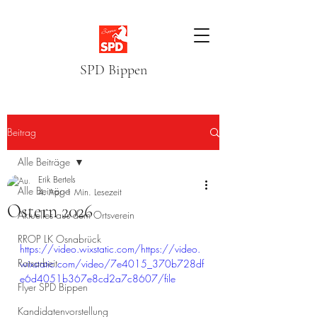
SPD Bippen
Beitrag
Alle Beiträge
Erik Bertels
Alle Beiträge
4. Apr.
1 Min. Lesezeit
Ostern 2026
Aktuelles aus dem Ortsverein
RROP LK Osnabrück
https://video.wixstatic.com/https://video.
Ratsarbeit
wixstatic.com/video/7e4015_370b728df
e6d4051b367e8cd2a7c8607/file
Flyer SPD Bippen
Kandidatenvorstellung