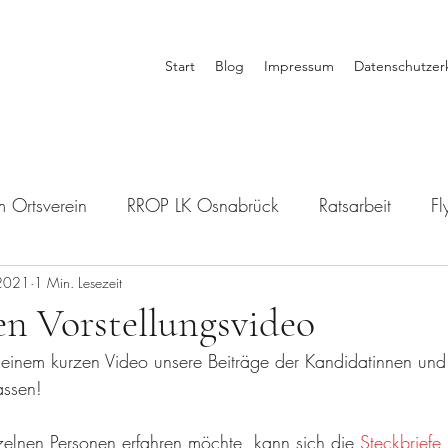
Start
Blog
Impressum
Datenschutzer
m Ortsverein
RROP LK Osnabrück
Ratsarbeit
Fl
 2021
unft des Fursten Forest
1 Min. Lesezeit
Politik-ABC
Kommunalwahl
n Vorstellungsvideo
 einem kurzen Video unsere Beiträge der Kandidatinnen und
ssen!
elnen Personen erfahren möchte, kann sich die 
Steckbriefe 