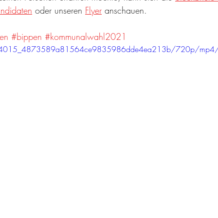
ndidaten
 oder unseren 
Flyer
 anschauen.
en
#bippen
#kommunalwahl2021
eo/7e4015_4873589a81564ce9835986dde4ea213b/720p/mp4/f