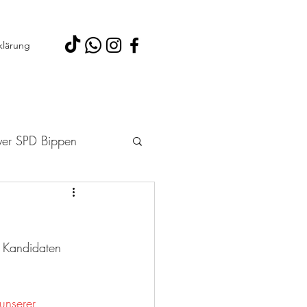
klärung
yer SPD Bippen
 2026
 Kandidaten 
unserer 