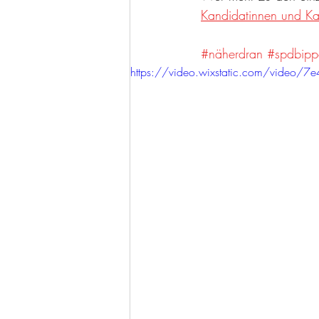
Kandidatinnen und Ka
#näherdran
#spdbipp
https://video.wixstatic.com/vid