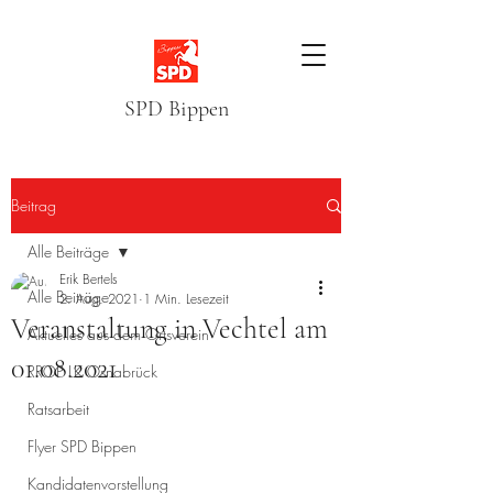
SPD Bippen
Beitrag
Alle Beiträge
Erik Bertels
Alle Beiträge
2. Aug. 2021
1 Min. Lesezeit
Veranstaltung in Vechtel am
Aktuelles aus dem Ortsverein
01.08.2021
RROP LK Osnabrück
Ratsarbeit
Flyer SPD Bippen
Kandidatenvorstellung