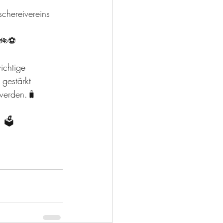
chereivereins 
🚲⚽️
ichtige 
gestärkt  
 werden.🧳
. 🗳