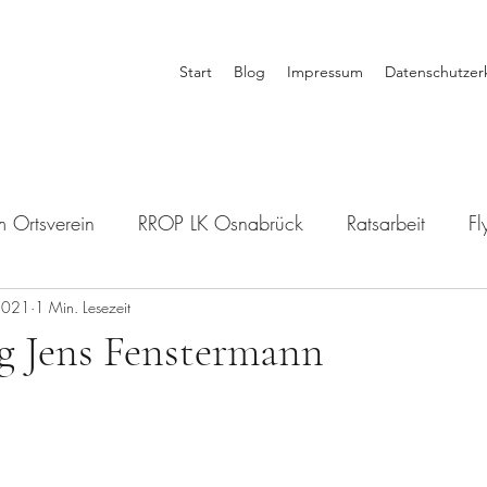
Start
Blog
Impressum
Datenschutzer
m Ortsverein
RROP LK Osnabrück
Ratsarbeit
Fl
2021
unft des Fursten Forest
1 Min. Lesezeit
Politik-ABC
Kommunalwahl
g Jens Fenstermann