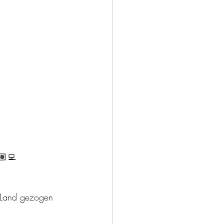
🏽‍💻
s Land gezogen 